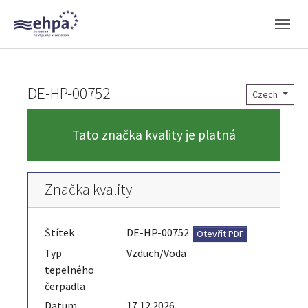
Skip to main navigation
Skip to main content
Skip to page footer
DE-HP-00752
Czech
Tato značka kvality je platná
Značka kvality
Štítek
DE-HP-00752
Otevřít PDF
Typ
Vzduch/Voda
tepelného
čerpadla
Datum
17.12.2026