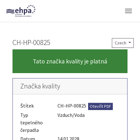
Skip to main navigation
Skip to main content
Skip to page footer
CH-HP-00825
Czech
Tato značka kvality je platná
Značka kvality
Štítek
CH-HP-00825
Otevřít PDF
Typ
Vzduch/Voda
tepelného
čerpadla
Datum
14.01.2028