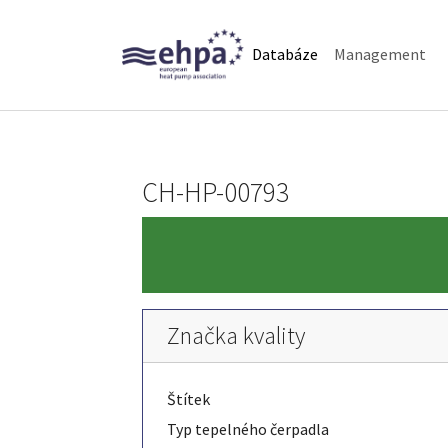
Skip to main navigation
Skip to main content
Skip to page footer
(current)
Databáze
Management
CH-HP-00793
Značka kvality
Štítek
Typ tepelného čerpadla