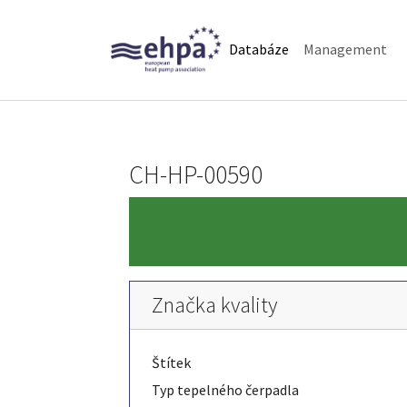
Skip to main navigation
Skip to main content
Skip to page footer
(current)
Databáze
Management
CH-HP-00590
Značka kvality
Štítek
Typ tepelného čerpadla