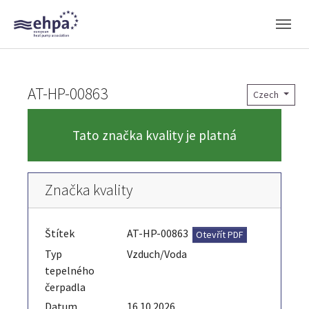
Skip to main navigation
Skip to main content
Skip to page footer
AT-HP-00863
Czech
Tato značka kvality je platná
Značka kvality
Štítek
AT-HP-00863
Otevřít PDF
Typ
Vzduch/Voda
tepelného
čerpadla
Datum
16.10.2026