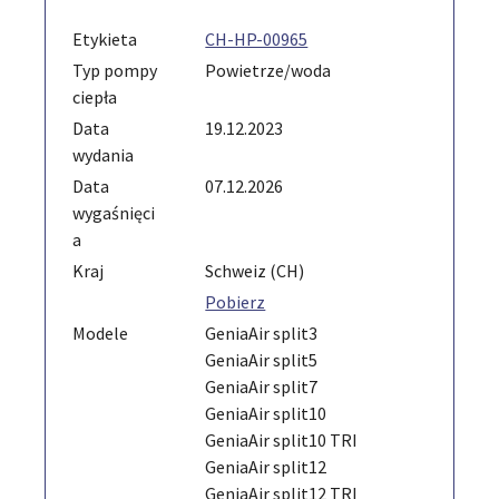
Etykieta
CH-HP-00965
Typ pompy
Powietrze/woda
ciepła
Data
19.12.2023
wydania
Data
07.12.2026
wygaśnięci
a
Kraj
Schweiz (CH)
Pobierz
Modele
GeniaAir split3
GeniaAir split5
GeniaAir split7
GeniaAir split10
GeniaAir split10 TRI
GeniaAir split12
GeniaAir split12 TRI