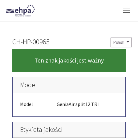
Skip to main navigation
Skip to main content
Skip to page footer
CH-HP-00965
Polish
Ten znak jakości jest ważny
Model
Model
GeniaAir split12 TRI
Etykieta jakości