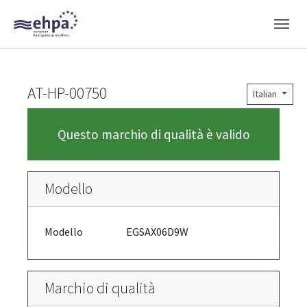
Skip to main navigation
Skip to main content
Skip to page footer
AT-HP-00750
Italian
Questo marchio di qualità è valido
Modello
Modello
EGSAX06D9W
Marchio di qualità