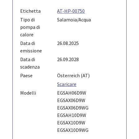
Etichetta
AT-HP-00750
Tipo di
Salamoia/Acqua
pompa di
calore
Data di
26.08.2025
emissione
Data di
26.09.2028
scadenza
Paese
Österreich (AT)
Scaricare
Modelli
EGSAH06D9W
EGSAX06D9W
EGSAX06D9WG
EGSAH10D9W
EGSAX10D9W
EGSAX10D9WG