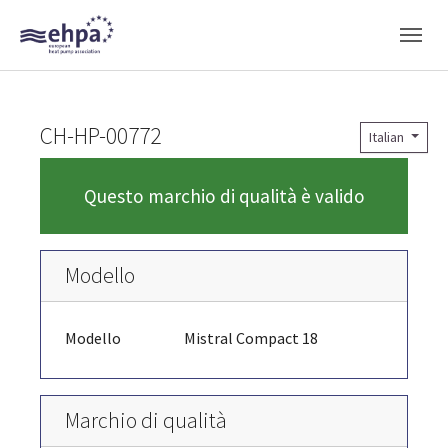
Skip to main navigation
Skip to main content
Skip to page footer
CH-HP-00772
Italian
Questo marchio di qualità è valido
Modello
Modello
Mistral Compact 18
Marchio di qualità