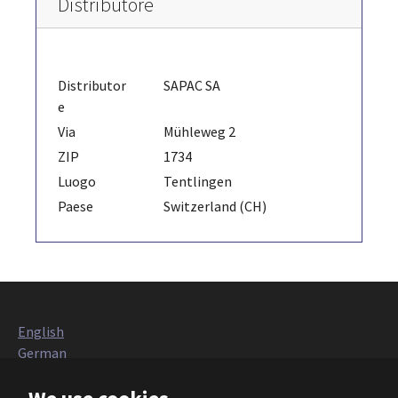
Distributore
Distributor
SAPAC SA
e
Via
Mühleweg 2
ZIP
1734
Luogo
Tentlingen
Paese
Switzerland (CH)
English
German
Italian
French