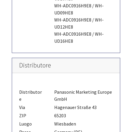
WH-ADC0916H9E8 / WH-
UD09HE8
WH-ADC0916H9E8 / WH-
UD12HE8
WH-ADC0916H9E8 / WH-
UD16HE8
Distributore
Distributor
Panasonic Marketing Europe
e
GmbH
Via
Hagenauer Straße 43
ZIP
65203
Luogo
Wiesbaden
Paese
Germany (DE)