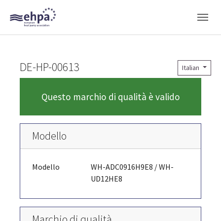
Skip to main navigation
Skip to main content
Skip to page footer
DE-HP-00613
Italian
Questo marchio di qualità è valido
Modello
Modello
WH-ADC0916H9E8 / WH-
UD12HE8
Marchio di qualità