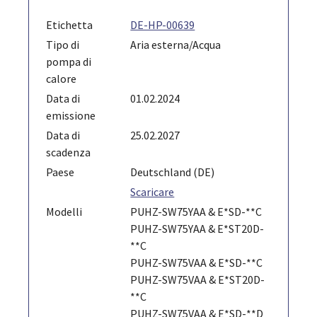
Etichetta
DE-HP-00639
Tipo di
Aria esterna/Acqua
pompa di
calore
Data di
01.02.2024
emissione
Data di
25.02.2027
scadenza
Paese
Deutschland (DE)
Scaricare
Modelli
PUHZ-SW75YAA & E*SD-**C
PUHZ-SW75YAA & E*ST20D-
**C
PUHZ-SW75VAA & E*SD-**C
PUHZ-SW75VAA & E*ST20D-
**C
PUHZ-SW75VAA & E*SD-**D