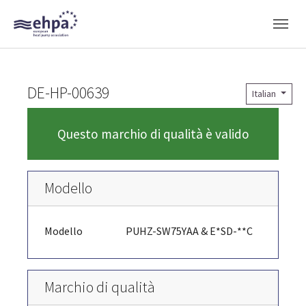
Skip to main navigation
Skip to main content
Skip to page footer
DE-HP-00639
Italian
Questo marchio di qualità è valido
Modello
Modello
PUHZ-SW75YAA & E*SD-**C
Marchio di qualità