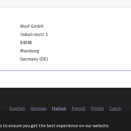
Wolf GmbH
Industriestr. 1
84048
Mainburg
Germany (DE)
English
German
Italian
French
Polish
Czech
European Heat Pump Association AISBL (EHPA)
s to ensure you get the best experience on our website.