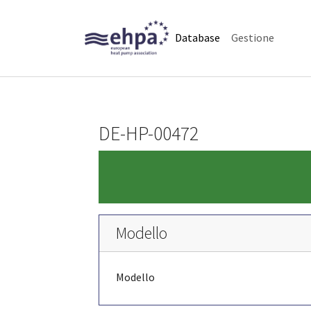
Skip to main navigation
Skip to main content
Skip to page footer
(current)
Database
Gestione
DE-HP-00472
Modello
Modello