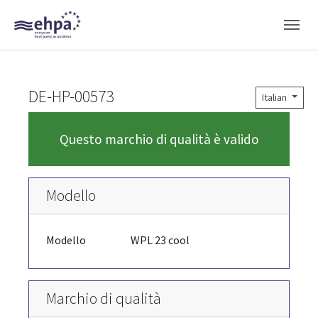
Skip to main navigation
Skip to main content
Skip to page footer
DE-HP-00573
Italian
Questo marchio di qualità è valido
Modello
Modello
WPL 23 cool
Marchio di qualità