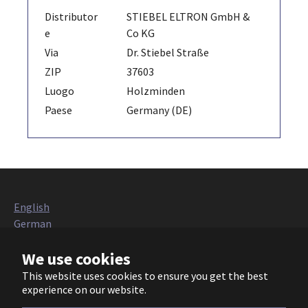
Distributor
STIEBEL ELTRON GmbH &
e
Co KG
Via
Dr. Stiebel Straße
ZIP
37603
Luogo
Holzminden
Paese
Germany (DE)
English
German
Italian
We use cookies
French
Polish
This website uses cookies to ensure you get the best
Czech
experience on our website.