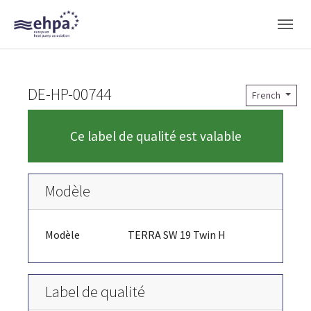
Skip to main navigation
Skip to main content
Skip to page footer
DE-HP-00744
French
Ce label de qualité est valable
Modèle
Modèle
TERRA SW 19 Twin H
Label de qualité