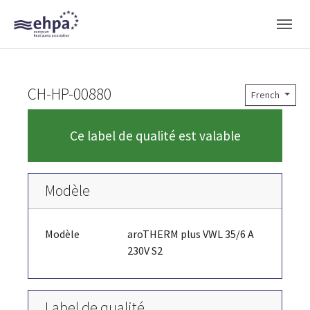
Skip to main navigation
Skip to main content
Skip to page footer
CH-HP-00880
French
Ce label de qualité est valable
Modèle
Modèle
aroTHERM plus VWL 35/6 A
230V S2
Label de qualité