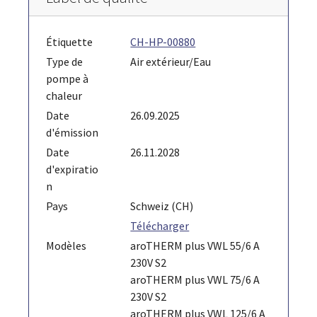
Étiquette
CH-HP-00880
Type de
Air extérieur/Eau
pompe à
chaleur
Date
26.09.2025
d'émission
Date
26.11.2028
d'expiratio
n
Pays
Schweiz (CH)
Télécharger
Modèles
aroTHERM plus VWL 55/6 A
230V S2
aroTHERM plus VWL 75/6 A
230V S2
aroTHERM plus VWL 125/6 A