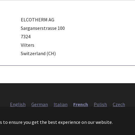
ELCOTHERM AG
Sarganserstrasse 100
7324
Vilters
Switzerland (CH)
English
German
Italian
French
Polish
Czech
European Heat Pump Association AISBL (EHPA)
s to ensure you get the best experience on our website.