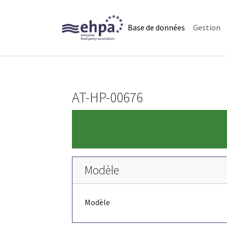
Skip to main navigation
Skip to main content
Skip to page footer
(current)
Base de données
Gestion
AT-HP-00676
Modèle
Modèle