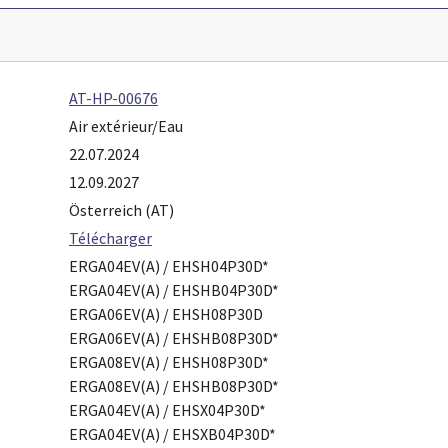
AT-HP-00676
Air extérieur/Eau
22.07.2024
12.09.2027
Österreich (AT)
Télécharger
ERGA04EV(A) / EHSH04P30D*
ERGA04EV(A) / EHSHB04P30D*
ERGA06EV(A) / EHSH08P30D
ERGA06EV(A) / EHSHB08P30D*
ERGA08EV(A) / EHSH08P30D*
ERGA08EV(A) / EHSHB08P30D*
ERGA04EV(A) / EHSX04P30D*
ERGA04EV(A) / EHSXB04P30D*