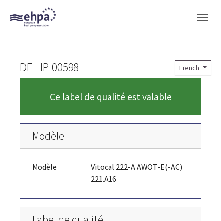
Skip to main navigation
Skip to main content
Skip to page footer
DE-HP-00598
French
Ce label de qualité est valable
Modèle
Modèle
Vitocal 222-A AWOT-E(-AC)
221.A16
Label de qualité