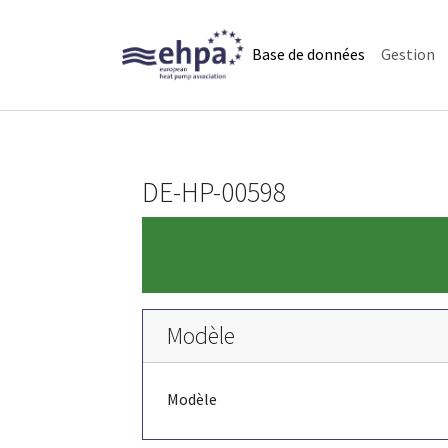
Skip to main navigation
Skip to main content
Skip to page footer
(current)
Base de données
Gestion
DE-HP-00598
Modèle
Modèle