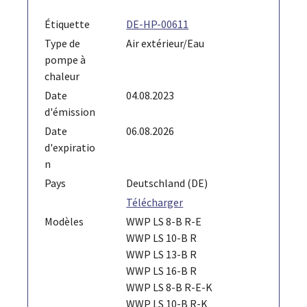
Étiquette
DE-HP-00611
Type de
Air extérieur/Eau
pompe à
chaleur
Date
04.08.2023
d'émission
Date
06.08.2026
d'expiratio
n
Pays
Deutschland (DE)
Télécharger
Modèles
WWP LS 8-B R-E
WWP LS 10-B R
WWP LS 13-B R
WWP LS 16-B R
WWP LS 8-B R-E-K
WWP LS 10-B R-K