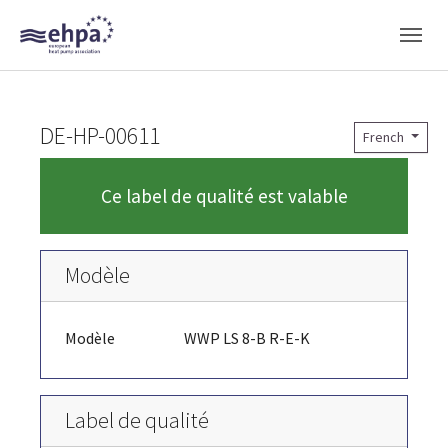
Skip to main navigation
Skip to main content
Skip to page footer
DE-HP-00611
French
Ce label de qualité est valable
Modèle
Modèle
WWP LS 8-B R-E-K
Label de qualité