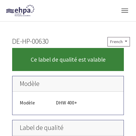
Skip to main navigation
Skip to main content
Skip to page footer
DE-HP-00630
French
Ce label de qualité est valable
Modèle
Modèle
DHW 400+
Label de qualité