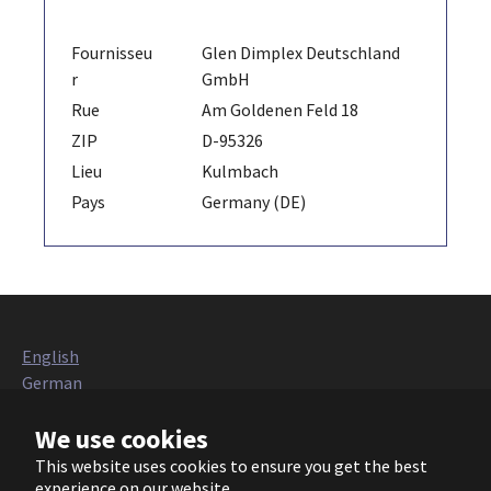
Fournisseu
Glen Dimplex Deutschland
r
GmbH
Rue
Am Goldenen Feld 18
ZIP
D-95326
Lieu
Kulmbach
Pays
Germany (DE)
English
German
Italian
We use cookies
French
Polish
This website uses cookies to ensure you get the best
Czech
experience on our website.