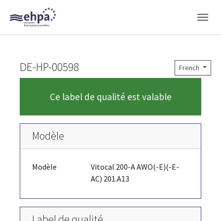
Skip to main navigation
Skip to main content
Skip to page footer
DE-HP-00598
French
Ce label de qualité est valable
Modèle
Modèle
Vitocal 200-A AWO(-E)(-E-
AC) 201.A13
Label de qualité