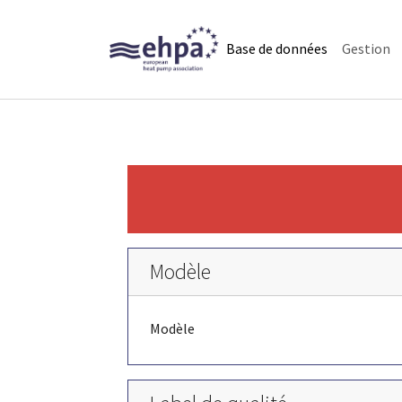
Skip to main navigation
Skip to main content
Skip to page footer
(current)
Base de données
Gestion
Modèle
Modèle