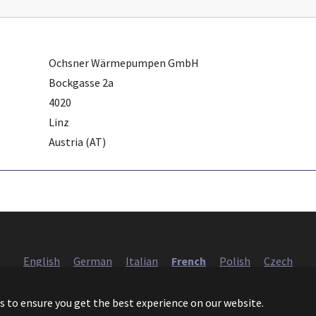
Ochsner Wärmepumpen GmbH
Bockgasse 2a
4020
Linz
Austria (AT)
English
German
Italian
French
Polish
Czech
European Heat Pump Association AISBL (EHPA)
s to ensure you get the best experience on our website.