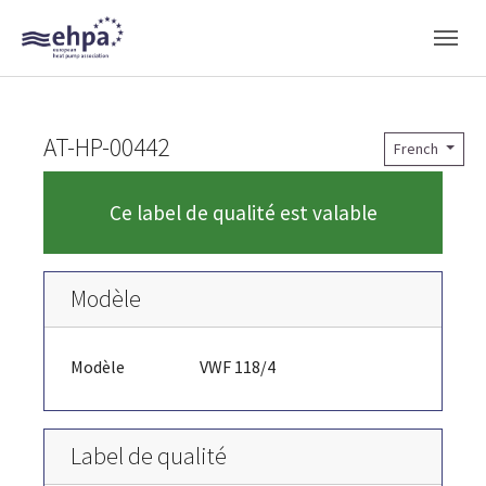
Skip to main navigation
Skip to main content
Skip to page footer
AT-HP-00442
French
Ce label de qualité est valable
Modèle
Modèle
VWF 118/4
Label de qualité