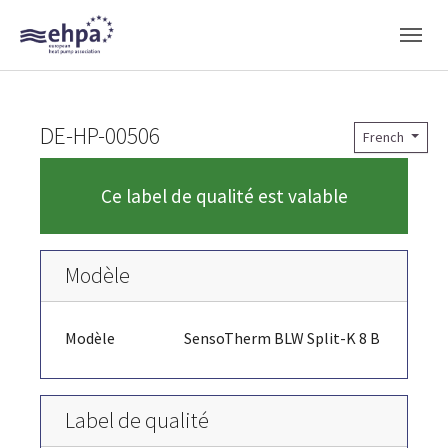
Skip to main navigation
Skip to main content
Skip to page footer
DE-HP-00506
French
Ce label de qualité est valable
Modèle
Modèle
SensoTherm BLW Split-K 8 B
Label de qualité