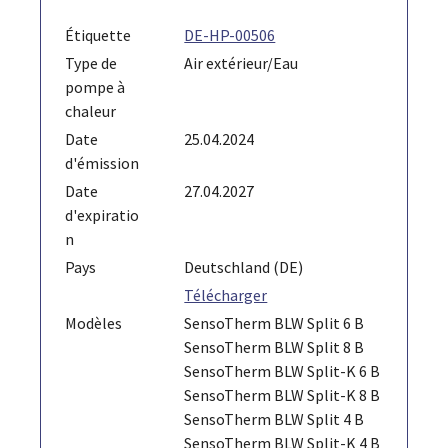
Étiquette
DE-HP-00506
Type de
Air extérieur/Eau
pompe à
chaleur
Date
25.04.2024
d'émission
Date
27.04.2027
d'expiratio
n
Pays
Deutschland (DE)
Télécharger
Modèles
SensoTherm BLW Split 6 B
SensoTherm BLW Split 8 B
SensoTherm BLW Split-K 6 B
SensoTherm BLW Split-K 8 B
SensoTherm BLW Split 4 B
SensoTherm BLW Split-K 4 B