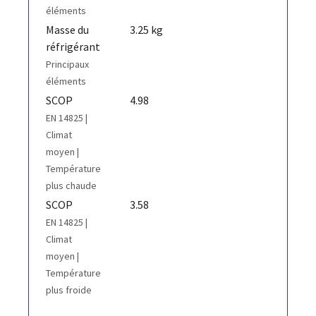
éléments
Masse du
3.25 kg
réfrigérant
Principaux
éléments
SCOP
4.98
EN 14825 |
Climat
moyen |
Température
plus chaude
SCOP
3.58
EN 14825 |
Climat
moyen |
Température
plus froide