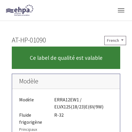
Skip to main navigation
Skip to main content
Skip to page footer
AT-HP-01090
French
Ce label de qualité est valable
Modèle
Modèle
ERRA12EW1 /
ELVX12S(18/23)E(6V/9W)
Fluide
R-32
frigorigène
Principaux