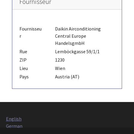
Fournisseur
Fournisseu
Daikin Airconditioning
r
Central Europe
HandelsgmbH
Rue
Lemböckgasse 59/1/1
ZIP
1230
Lieu
Wien
Pays
Austria (AT)
English
German
Italian