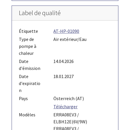
Label de qualité
Étiquette
AT-HP-01090
Type de
Air extérieur/Eau
pompe à
chaleur
Date
14.04.2026
d'émission
Date
18.01.2027
d'expiratio
n
Pays
Österreich (AT)
Télécharger
Modèles
ERRA08EV3 /
ELBH12E(6V/9W)
ERRA08EV3 /