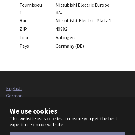
Fournisseu
Mitsubishi Electric Europe
r
B.V.
Rue
Mitsubishi-Electric-Platz 1
ZIP
40882
Lieu
Ratingen
Pays
Germany (DE)
English
German
Italian
We use cookies
French
Polish
This website uses cookies to ensure you get the best
Czech
experience on our website.