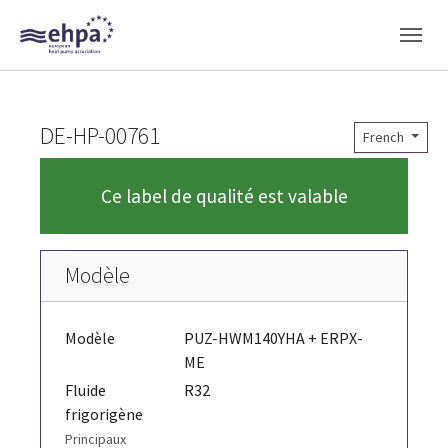
Skip to main navigation
Skip to main content
Skip to page footer
DE-HP-00761
French
Ce label de qualité est valable
Modèle
Modèle
PUZ-HWM140YHA + ERPX-
ME
Fluide
R32
frigorigène
Principaux