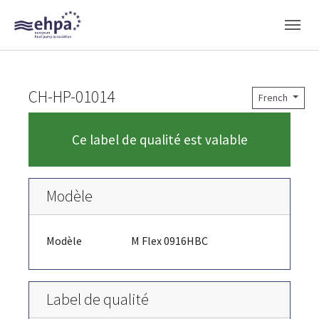
Skip to main navigation
Skip to main content
Skip to page footer
CH-HP-01014
French
Ce label de qualité est valable
Modèle
Modèle
M Flex 0916HBC
Label de qualité