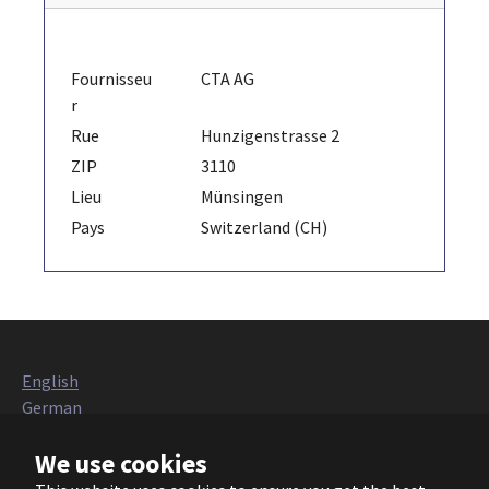
Fournisseu
CTA AG
r
Rue
Hunzigenstrasse 2
ZIP
3110
Lieu
Münsingen
Pays
Switzerland (CH)
English
German
Italian
We use cookies
French
Polish