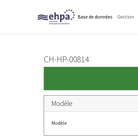
Skip to main navigation
Skip to main content
Skip to page footer
(current)
Base de données
Gestion
CH-HP-00814
Modèle
Modèle