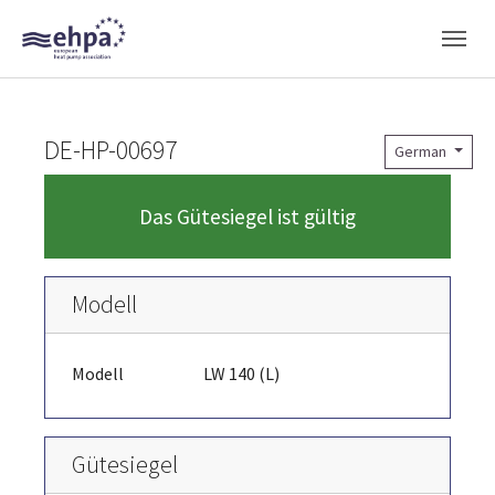
Skip to main navigation
Skip to main content
Skip to page footer
DE-HP-00697
German
Das Gütesiegel ist gültig
Modell
Modell
LW 140 (L)
Gütesiegel