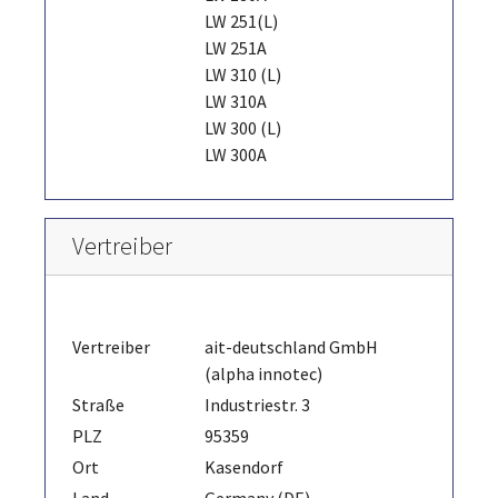
LW 251(L)
LW 251A
LW 310 (L)
LW 310A
LW 300 (L)
LW 300A
Vertreiber
Vertreiber
ait-deutschland GmbH
(alpha innotec)
Straße
Industriestr. 3
PLZ
95359
Ort
Kasendorf
Land
Germany (DE)