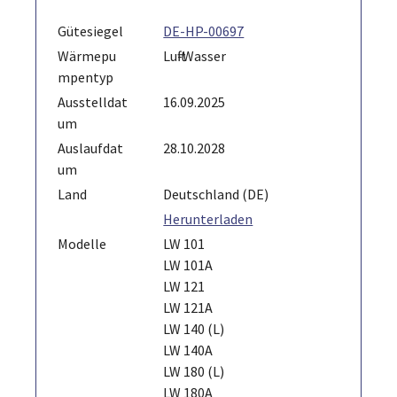
Gütesiegel
DE-HP-00697
Wärmepu
Luft-Wasser
mpentyp
Ausstelldat
16.09.2025
um
Auslaufdat
28.10.2028
um
Land
Deutschland (DE)
Herunterladen
Modelle
LW 101
LW 101A
LW 121
LW 121A
LW 140 (L)
LW 140A
LW 180 (L)
LW 180A