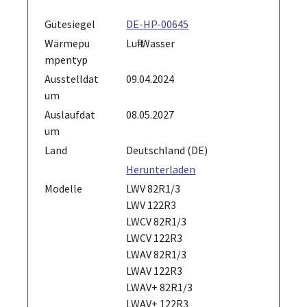
Gütesiegel
DE-HP-00645
Wärmepu
Luft-Wasser
mpentyp
Ausstelldat
09.04.2024
um
Auslaufdat
08.05.2027
um
Land
Deutschland (DE)
Herunterladen
Modelle
LWV 82R1/3
LWV 122R3
LWCV 82R1/3
LWCV 122R3
LWAV 82R1/3
LWAV 122R3
LWAV+ 82R1/3
LWAV+ 122R3