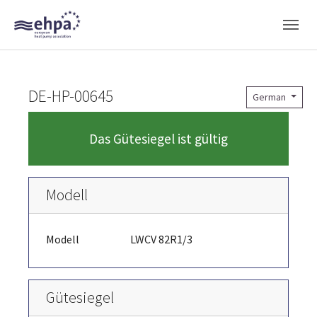
Skip to main navigation
Skip to main content
Skip to page footer
DE-HP-00645
German
Das Gütesiegel ist gültig
Modell
Modell
LWCV 82R1/3
Gütesiegel