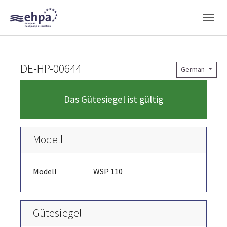
Skip to main navigation
Skip to main content
Skip to page footer
DE-HP-00644
German
Das Gütesiegel ist gültig
Modell
Modell
WSP 110
Gütesiegel