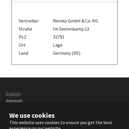
Vertreiber
Remko GmbH & Co. KG
Straße
Im Seelenkamp 12
PLZ
32791
Ort
Lage
Land
Germany (DE)
English
German
Italian
We use cookies
French
Polish
This website uses cookies to ensure you get the best
Czech
experience on our website.