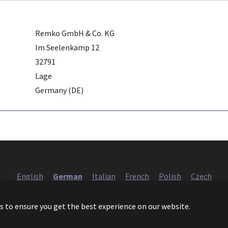
Remko GmbH & Co. KG
Im Seelenkamp 12
32791
Lage
Germany (DE)
English
German
Italian
French
Polish
Czech
European Heat Pump Association AISBL (EHPA)
s to ensure you get the best experience on our website.