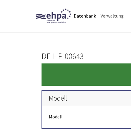
Skip to main navigation
Skip to main content
Skip to page footer
(current)
Datenbank
Verwaltung
DE-HP-00643
Modell
Modell