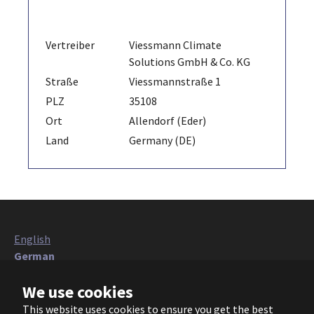
Vertreiber
Viessmann Climate
Solutions GmbH & Co. KG
Straße
Viessmannstraße 1
PLZ
35108
Ort
Allendorf (Eder)
Land
Germany (DE)
English
German
Italian
We use cookies
French
Polish
This website uses cookies to ensure you get the best