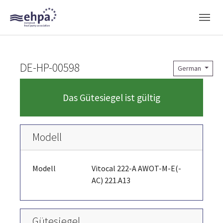
Skip to main navigation
Skip to main content
Skip to page footer
DE-HP-00598
German
Das Gütesiegel ist gültig
Modell
Modell
Vitocal 222-A AWOT-M-E(-
AC) 221.A13
Gütesiegel