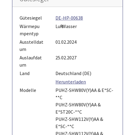
Gütesiegel
DE-HP-00638
Wärmepu
Luft-Wasser
mpentyp
Ausstelldat
01.02.2024
um
Auslaufdat
25.02.2027
um
Land
Deutschland (DE)
Herunterladen
Modelle
PUHZ-SHW80V(Y)AA & E*SC-
**C
PUHZ-SHW80V(Y)AA &
E*ST20C-**C
PUHZ-SHW112V(Y)AA &
E*SC-**C
PUHZ-SHW112V(Y)AA &