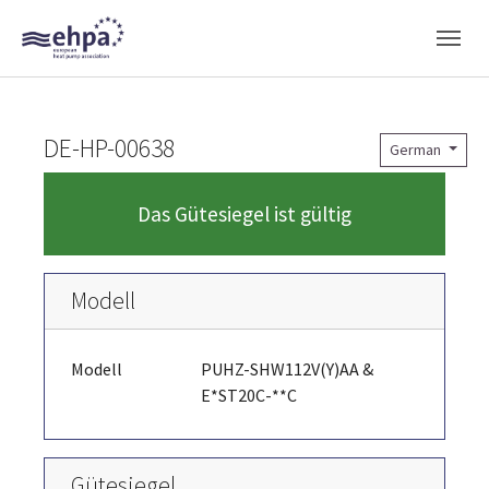
Skip to main navigation
Skip to main content
Skip to page footer
DE-HP-00638
German
Das Gütesiegel ist gültig
Modell
Modell
PUHZ-SHW112V(Y)AA &
E*ST20C-**C
Gütesiegel