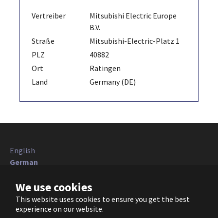
Vertreiber
Mitsubishi Electric Europe
B.V.
Straße
Mitsubishi-Electric-Platz 1
PLZ
40882
Ort
Ratingen
Land
Germany (DE)
English
German
Italian
We use cookies
French
Polish
This website uses cookies to ensure you get the best
Czech
experience on our website.