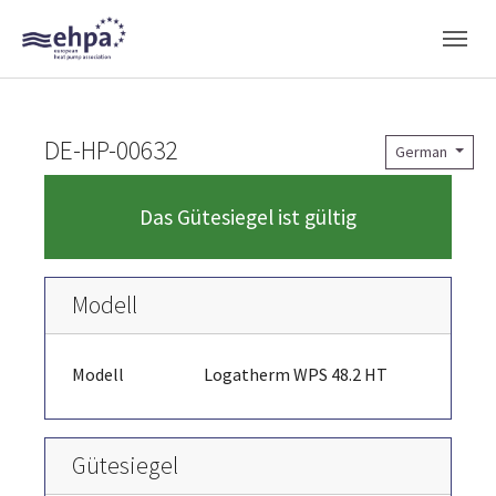
Skip to main navigation
Skip to main content
Skip to page footer
DE-HP-00632
German
Das Gütesiegel ist gültig
Modell
Modell
Logatherm WPS 48.2 HT
Gütesiegel