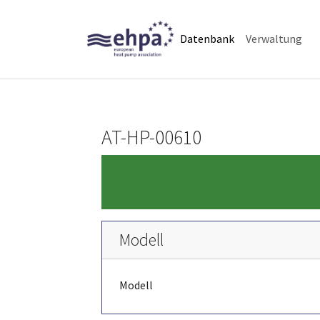
Skip to main navigation
Skip to main content
Skip to page footer
(current)
Datenbank
Verwaltung
AT-HP-00610
Modell
Modell