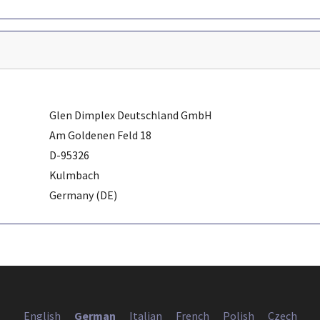
Glen Dimplex Deutschland GmbH
Am Goldenen Feld 18
D-95326
Kulmbach
Germany (DE)
English
German
Italian
French
Polish
Czech