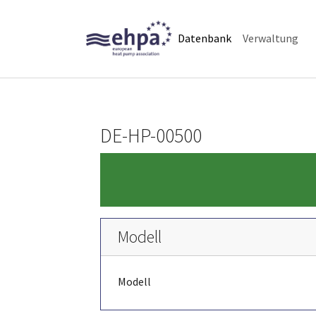
Skip to main navigation
Skip to main content
Skip to page footer
(current)
Datenbank
Verwaltung
DE-HP-00500
Modell
Modell