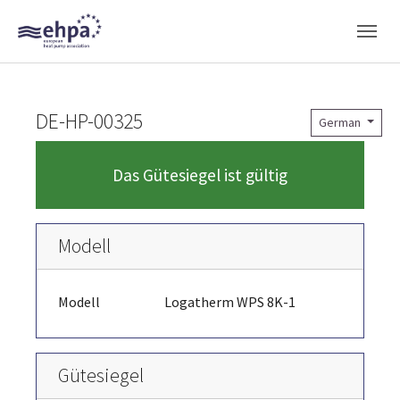
Skip to main navigation
Skip to main content
Skip to page footer
DE-HP-00325
German
Das Gütesiegel ist gültig
Modell
Modell
Logatherm WPS 8K-1
Gütesiegel