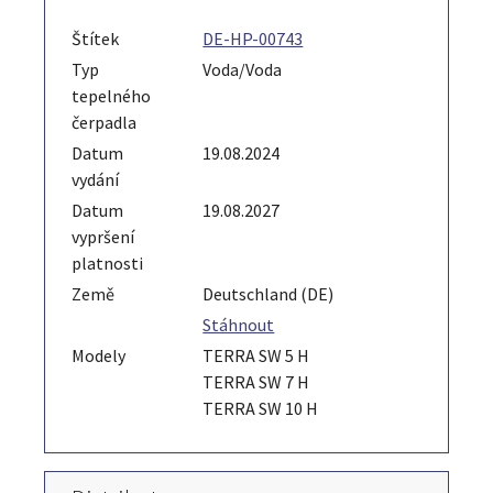
Štítek
DE-HP-00743
Typ
Voda/Voda
tepelného
čerpadla
Datum
19.08.2024
vydání
Datum
19.08.2027
vypršení
platnosti
Země
Deutschland (DE)
Stáhnout
Modely
TERRA SW 5 H
TERRA SW 7 H
TERRA SW 10 H