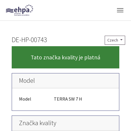
Skip to main navigation
Skip to main content
Skip to page footer
DE-HP-00743
Czech
Tato značka kvality je platná
Model
Model
TERRA SW 7 H
Značka kvality