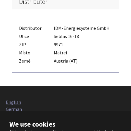
Distributor
Distributor
IDM-Energiesysteme GmbH
Ulice
Seblas 16-18
ZIP
9971
Místo
Matrei
Země
Austria (AT)
English
German
Italian
We use cookies
French
Polish