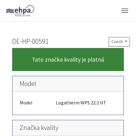
Skip to main navigation
Skip to main content
Skip to page footer
DE-HP-00591
Czech
Tato značka kvality je platná
Model
Model
Logatherm WPS 22.2 HT
Značka kvality