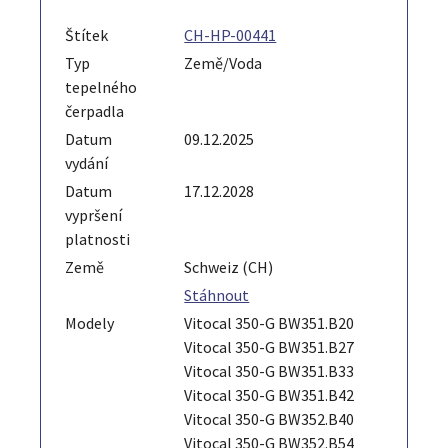
Štítek
CH-HP-00441
Typ
Země/Voda
tepelného
čerpadla
Datum
09.12.2025
vydání
Datum
17.12.2028
vypršení
platnosti
Země
Schweiz (CH)
Stáhnout
Modely
Vitocal 350-G BW351.B20
Vitocal 350-G BW351.B27
Vitocal 350-G BW351.B33
Vitocal 350-G BW351.B42
Vitocal 350-G BW352.B40
Vitocal 350-G BW352.B54