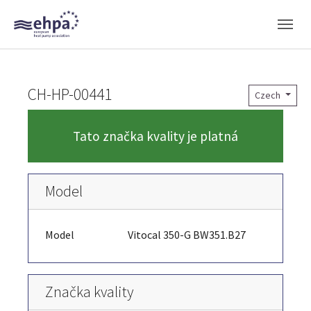
Skip to main navigation
Skip to main content
Skip to page footer
CH-HP-00441
Czech
Tato značka kvality je platná
Model
Model
Vitocal 350-G BW351.B27
Značka kvality